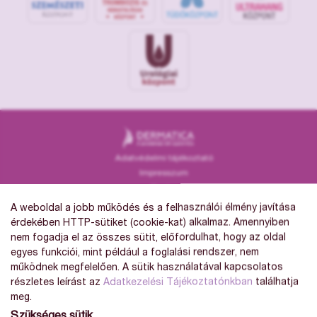
Adatvédelmi tájékoztató
Impresszum
Karrier
Partnereink
A weboldal a jobb működés és a felhasználói élmény javítása
Adatkezelési tájékoztató
érdekében HTTP-sütiket (cookie-kat) alkalmaz. Amennyiben
ÁSZF
nem fogadja el az összes sütit, előfordulhat, hogy az oldal
egyes funkciói, mint például a foglalási rendszer, nem
működnek megfelelően. A sütik használatával kapcsolatos
részletes leírást az
Adatkezelési Tájékoztatónkban
találhatja
meg.
Szükséges sütik