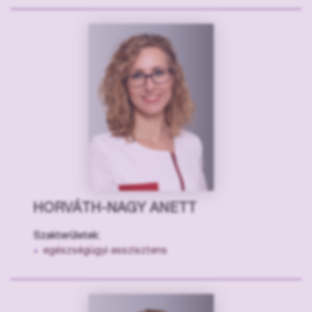
HORVÁTH-NAGY ANETT
Szakterületek:
egészségügyi asszisztens