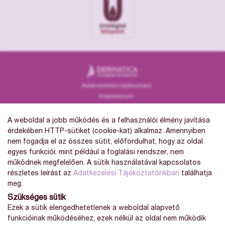
Adatvédelmi tájékoztató
Impresszum
Karrier
Partnereink
A weboldal a jobb működés és a felhasználói élmény javítása
Adatkezelési tájékoztató
érdekében HTTP-sütiket (cookie-kat) alkalmaz. Amennyiben
ÁSZF
nem fogadja el az összes sütit, előfordulhat, hogy az oldal
egyes funkciói, mint például a foglalási rendszer, nem
működnek megfelelően. A sütik használatával kapcsolatos
részletes leírást az
Adatkezelési Tájékoztatónkban
találhatja
meg.
Szükséges sütik
Ezek a sütik elengedhetetlenek a weboldal alapvető
funkcióinak működéséhez, ezek nélkül az oldal nem működik