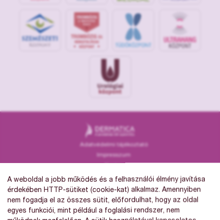
Adatvédelmi tájékoztató
Impresszum
Karrier
Partnereink
A weboldal a jobb működés és a felhasználói élmény javítása
Adatkezelési tájékoztató
érdekében HTTP-sütiket (cookie-kat) alkalmaz. Amennyiben
ÁSZF
nem fogadja el az összes sütit, előfordulhat, hogy az oldal
egyes funkciói, mint például a foglalási rendszer, nem