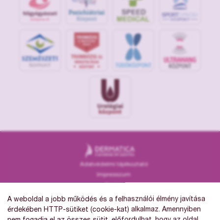
S
POR
T
O
R
V
OS
I
KÖ
ZPON
T
Adatvédelmi tájékoztató
Impresszum
Karrier
Partnereink
A weboldal a jobb működés és a felhasználói élmény javítása
Adatkezelési tájékoztató
érdekében HTTP-sütiket (cookie-kat) alkalmaz. Amennyiben
ÁSZF