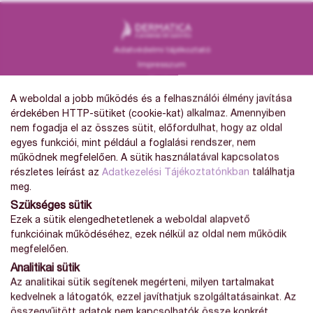
Adatvédelmi tájékoztató
Impresszum
Karrier
Partnereink
A weboldal a jobb működés és a felhasználói élmény javítása
Adatkezelési tájékoztató
érdekében HTTP-sütiket (cookie-kat) alkalmaz. Amennyiben
ÁSZF
nem fogadja el az összes sütit, előfordulhat, hogy az oldal
egyes funkciói, mint például a foglalási rendszer, nem
működnek megfelelően. A sütik használatával kapcsolatos
részletes leírást az
Adatkezelési Tájékoztatónkban
találhatja
meg.
Szükséges sütik
Ezek a sütik elengedhetetlenek a weboldal alapvető
funkcióinak működéséhez, ezek nélkül az oldal nem működik
megfelelően.
Analitikai sütik
Az analitikai sütik segítenek megérteni, milyen tartalmakat
kedvelnek a látogatók, ezzel javíthatjuk szolgáltatásainkat. Az
összegyűjtött adatok nem kapcsolhatók össze konkrét