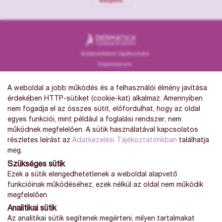
Adatvédelmi tájékoztató
Impresszum
Karrier
Partnereink
A weboldal a jobb működés és a felhasználói élmény javítása
Adatkezelési tájékoztató
érdekében HTTP-sütiket (cookie-kat) alkalmaz. Amennyiben
ÁSZF
nem fogadja el az összes sütit, előfordulhat, hogy az oldal
egyes funkciói, mint például a foglalási rendszer, nem
működnek megfelelően. A sütik használatával kapcsolatos
részletes leírást az
Adatkezelési Tájékoztatónkban
találhatja
meg.
Szükséges sütik
Ezek a sütik elengedhetetlenek a weboldal alapvető
funkcióinak működéséhez, ezek nélkül az oldal nem működik
megfelelően.
Analitikai sütik
Az analitikai sütik segítenek megérteni, milyen tartalmakat