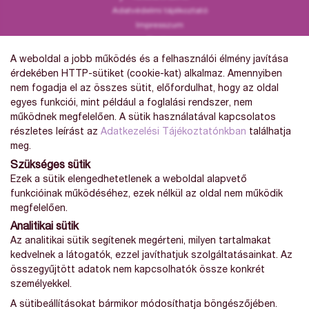
Adatvédelmi tájékoztató
Impresszum
Karrier
Partnereink
A weboldal a jobb működés és a felhasználói élmény javítása
Adatkezelési tájékoztató
érdekében HTTP-sütiket (cookie-kat) alkalmaz. Amennyiben
ÁSZF
nem fogadja el az összes sütit, előfordulhat, hogy az oldal
egyes funkciói, mint például a foglalási rendszer, nem
működnek megfelelően. A sütik használatával kapcsolatos
részletes leírást az
Adatkezelési Tájékoztatónkban
találhatja
meg.
Szükséges sütik
Ezek a sütik elengedhetetlenek a weboldal alapvető
funkcióinak működéséhez, ezek nélkül az oldal nem működik
megfelelően.
Analitikai sütik
Az analitikai sütik segítenek megérteni, milyen tartalmakat
kedvelnek a látogatók, ezzel javíthatjuk szolgáltatásainkat. Az
összegyűjtött adatok nem kapcsolhatók össze konkrét
személyekkel.
Az oldalon feltüntetett árak az ÁFÁ-t tartalmazzák!
A képek a
Shutterstock.com
és a
Canva.com
licence alapján kerültek
A sütibeállításokat bármikor módosíthatja böngészőjében.