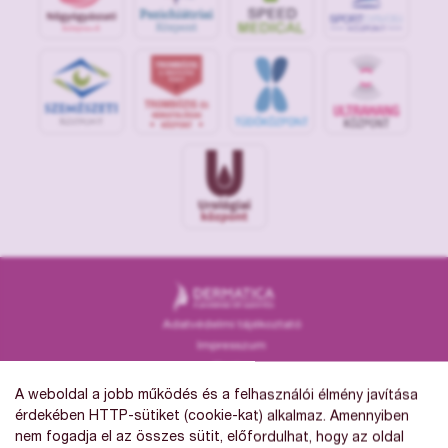
S
POR
T
O
R
V
OS
I
KÖ
ZPON
T
Adatvédelmi tájékoztató
Impresszum
Karrier
Partnereink
A weboldal a jobb működés és a felhasználói élmény javítása
Adatkezelési tájékoztató
érdekében HTTP-sütiket (cookie-kat) alkalmaz. Amennyiben
ÁSZF
nem fogadja el az összes sütit, előfordulhat, hogy az oldal