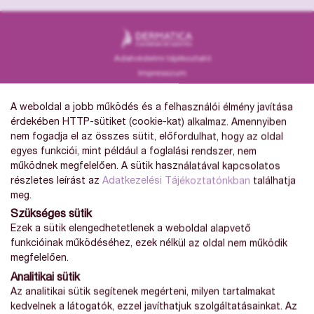
Adatvédelmi tájékoztató
Impresszum
Karrier
Partnereink
A weboldal a jobb működés és a felhasználói élmény javítása
Adatkezelési tájékoztató
érdekében HTTP-sütiket (cookie-kat) alkalmaz. Amennyiben
ÁSZF
nem fogadja el az összes sütit, előfordulhat, hogy az oldal
egyes funkciói, mint például a foglalási rendszer, nem
működnek megfelelően. A sütik használatával kapcsolatos
részletes leírást az
Adatkezelési Tájékoztatónkban
találhatja
meg.
Szükséges sütik
Ezek a sütik elengedhetetlenek a weboldal alapvető
funkcióinak működéséhez, ezek nélkül az oldal nem működik
megfelelően.
Analitikai sütik
Az analitikai sütik segítenek megérteni, milyen tartalmakat
kedvelnek a látogatók, ezzel javíthatjuk szolgáltatásainkat. Az