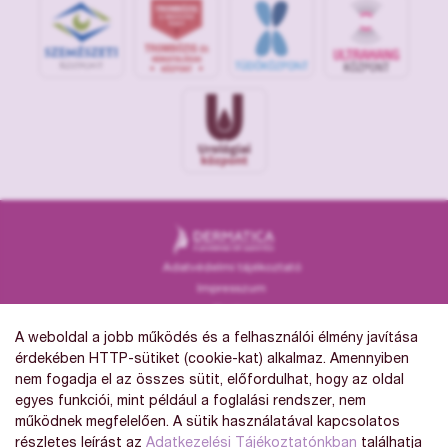
Adatvédelmi tájékoztató
Impresszum
Karrier
Partnereink
A weboldal a jobb működés és a felhasználói élmény javítása
Adatkezelési tájékoztató
érdekében HTTP-sütiket (cookie-kat) alkalmaz. Amennyiben
ÁSZF
nem fogadja el az összes sütit, előfordulhat, hogy az oldal
egyes funkciói, mint például a foglalási rendszer, nem
működnek megfelelően. A sütik használatával kapcsolatos
részletes leírást az
Adatkezelési Tájékoztatónkban
találhatja