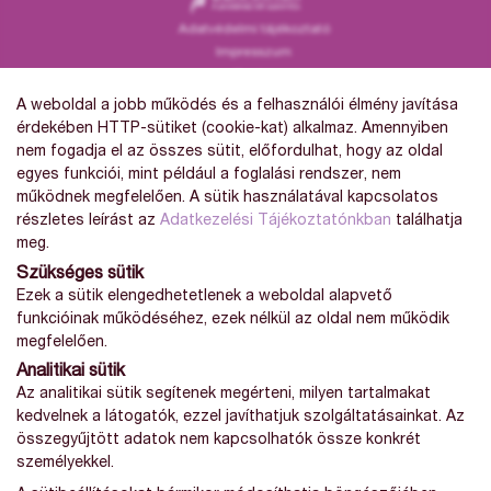
Adatvédelmi tájékoztató
Impresszum
Karrier
Partnereink
A weboldal a jobb működés és a felhasználói élmény javítása
Adatkezelési tájékoztató
érdekében HTTP-sütiket (cookie-kat) alkalmaz. Amennyiben
ÁSZF
nem fogadja el az összes sütit, előfordulhat, hogy az oldal
egyes funkciói, mint például a foglalási rendszer, nem
működnek megfelelően. A sütik használatával kapcsolatos
részletes leírást az
Adatkezelési Tájékoztatónkban
találhatja
meg.
Szükséges sütik
Ezek a sütik elengedhetetlenek a weboldal alapvető
funkcióinak működéséhez, ezek nélkül az oldal nem működik
megfelelően.
Analitikai sütik
Az analitikai sütik segítenek megérteni, milyen tartalmakat
kedvelnek a látogatók, ezzel javíthatjuk szolgáltatásainkat. Az
összegyűjtött adatok nem kapcsolhatók össze konkrét
személyekkel.
Az oldalon feltüntetett árak az ÁFÁ-t tartalmazzák!
A képek a
Shutterstock.com
és a
Canva.com
licence alapján kerültek